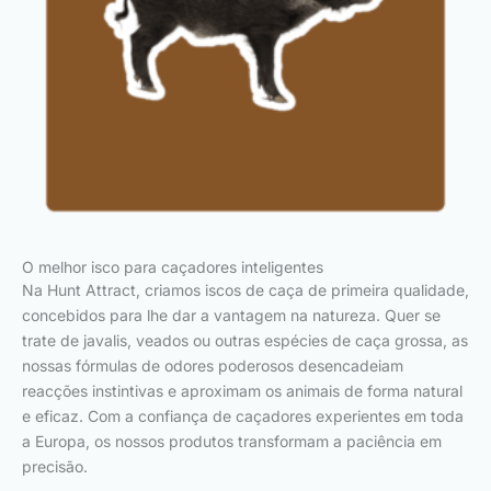
O melhor isco para caçadores inteligentes
Na Hunt Attract, criamos iscos de caça de primeira qualidade,
concebidos para lhe dar a vantagem na natureza. Quer se
trate de javalis, veados ou outras espécies de caça grossa, as
nossas fórmulas de odores poderosos desencadeiam
reacções instintivas e aproximam os animais de forma natural
e eficaz. Com a confiança de caçadores experientes em toda
a Europa, os nossos produtos transformam a paciência em
precisão.