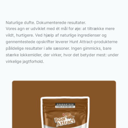
Naturlige dufte. Dokumenterede resultater.
Vores agn er udviklet med ét mål for øje: at tiltrække mere
vildt, hurtigere. Ved hjælp af naturlige ingredienser og
gennemtestede opskrifter leverer Hunt Attract-produkterne
pålidelige resultater i alle sæsoner. Ingen gimmicks, bare
stærke lokkemidler, der virker, hvor det betyder mest: under
virkelige jagtforhold.