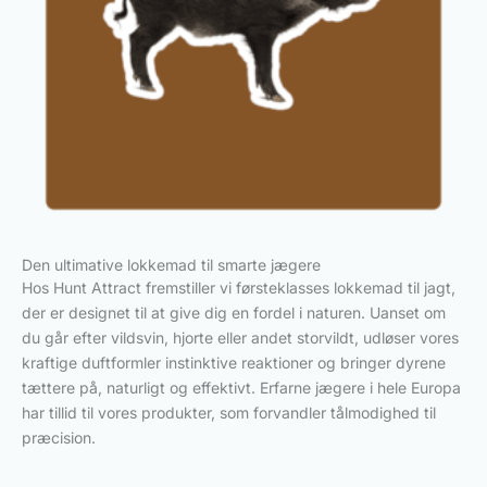
Den ultimative lokkemad til smarte jægere
Hos Hunt Attract fremstiller vi førsteklasses lokkemad til jagt,
der er designet til at give dig en fordel i naturen. Uanset om
du går efter vildsvin, hjorte eller andet storvildt, udløser vores
kraftige duftformler instinktive reaktioner og bringer dyrene
tættere på, naturligt og effektivt. Erfarne jægere i hele Europa
har tillid til vores produkter, som forvandler tålmodighed til
præcision.