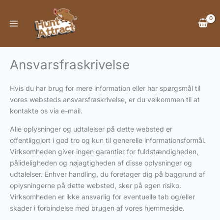
Gå
til
indholdet
Ansvarsfraskrivelse
Hvis du har brug for mere information eller har spørgsmål til
vores websteds ansvarsfraskrivelse, er du velkommen til at
kontakte os via e-mail.
Alle oplysninger og udtalelser på dette websted er
offentliggjort i god tro og kun til generelle informationsformål.
Virksomheden giver ingen garantier for fuldstændigheden,
pålideligheden og nøjagtigheden af disse oplysninger og
udtalelser. Enhver handling, du foretager dig på baggrund af
oplysningerne på dette websted, sker på egen risiko.
Virksomheden er ikke ansvarlig for eventuelle tab og/eller
skader i forbindelse med brugen af vores hjemmeside.