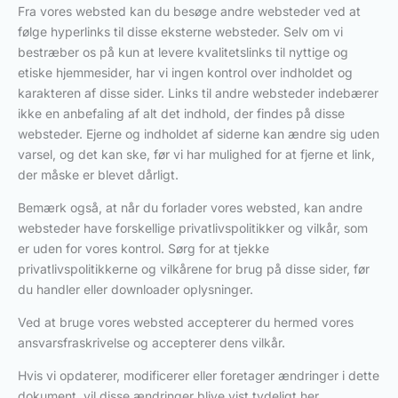
Fra vores websted kan du besøge andre websteder ved at
følge hyperlinks til disse eksterne websteder. Selv om vi
bestræber os på kun at levere kvalitetslinks til nyttige og
etiske hjemmesider, har vi ingen kontrol over indholdet og
karakteren af disse sider. Links til andre websteder indebærer
ikke en anbefaling af alt det indhold, der findes på disse
websteder. Ejerne og indholdet af siderne kan ændre sig uden
varsel, og det kan ske, før vi har mulighed for at fjerne et link,
der måske er blevet dårligt.
Bemærk også, at når du forlader vores websted, kan andre
websteder have forskellige privatlivspolitikker og vilkår, som
er uden for vores kontrol. Sørg for at tjekke
privatlivspolitikkerne og vilkårene for brug på disse sider, før
du handler eller downloader oplysninger.
Ved at bruge vores websted accepterer du hermed vores
ansvarsfraskrivelse og accepterer dens vilkår.
Hvis vi opdaterer, modificerer eller foretager ændringer i dette
dokument, vil disse ændringer blive vist tydeligt her.