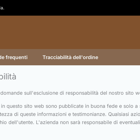
da.
e frequenti
Tracciabilità dell'ordine
ilità
 domande sull'esclusione di responsabilità del nostro sito we
e in questo sito web sono pubblicate in buona fede e solo 
ratezza di queste informazioni e testimonianze. Qualsiasi azi
io dell'utente. L'azienda non sarà responsabile di eventuali 