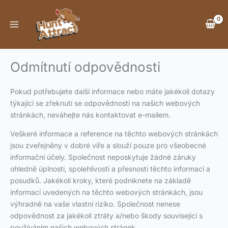
Přeskočit
na
obsah
Odmítnutí odpovědnosti
Pokud potřebujete další informace nebo máte jakékoli dotazy
týkající se zřeknutí se odpovědnosti na našich webových
stránkách, neváhejte nás kontaktovat e-mailem.
Veškeré informace a reference na těchto webových stránkách
jsou zveřejněny v dobré víře a slouží pouze pro všeobecné
informační účely. Společnost neposkytuje žádné záruky
ohledně úplnosti, spolehlivosti a přesnosti těchto informací a
posudků. Jakékoli kroky, které podniknete na základě
informací uvedených na těchto webových stránkách, jsou
výhradně na vaše vlastní riziko. Společnost nenese
odpovědnost za jakékoli ztráty a/nebo škody související s
používáním našich webových stránek.