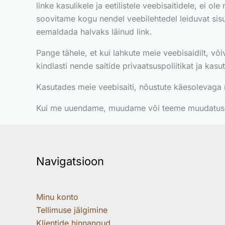
linke kasulikele ja eetilistele veebisaitidele, ei o
soovitame kogu nendel veebilehtedel leiduvat sisu
eemaldada halvaks läinud link.
Pange tähele, et kui lahkute meie veebisaidilt, võiv
kindlasti nende saitide privaatsuspoliitikat ja kas
Kasutades meie veebisaiti, nõustute käesolevaga 
Kui me uuendame, muudame või teeme muudatusi k
Navigatsioon
Minu konto
Tellimuse jälgimine
Klientide hinnangud