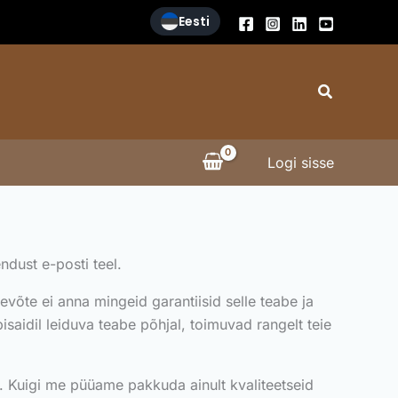
Eesti
Search
Logi sisse
ndust e-posti teel.
evõte ei anna mingeid garantiisid selle teabe ja
saidil leiduva teabe põhjal, toimuvad rangelt teie
ke. Kuigi me püüame pakkuda ainult kvaliteetseid