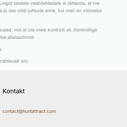
. Lingid teistele veebilehtedele ei tähenda, et me
a ja see võib juhtuda enne, kui meil on võimalus
mused, mis ei ole meie kontrolli all. Kontrollige
be allalaadimist.
a.
htavalt siin.
Kontakt
contact@huntattract.com