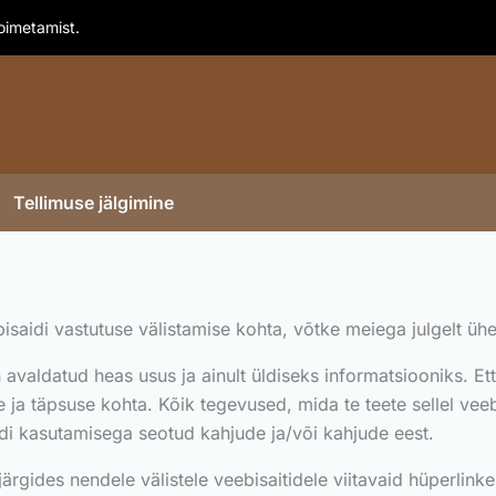
toimetamist.
Tellimuse jälgimine
bisaidi vastutuse välistamise kohta, võtke meiega julgelt ühe
 avaldatud heas usus ja ainult üldiseks informatsiooniks. Ett
ja täpsuse kohta. Kõik tegevused, mida te teete sellel veebi
idi kasutamisega seotud kahjude ja/või kahjude eest.
 järgides nendele välistele veebisaitidele viitavaid hüperlin