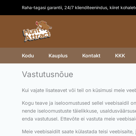
Skip
Raha-tagasi garantii, 24/7 klienditeenindus, kiiret kohale
to
content
Kodu
Kauplus
Kontakt
KKK
Vastutusnõue
Kui vajate lisateavet või teil on küsimusi meie vee
Kogu teave ja iseloomustused sellel veebisaidil on
nende iseloomustuste täielikkuse, usaldusväärsuse 
enda vastutusel. Ettevõte ei vastuta meie veebisa
Meie veebisaidilt saate külastada teisi veebisaite,