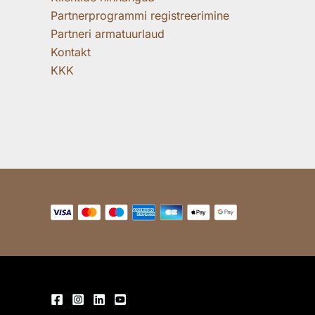
Partnerprogrammi registreerimine
Partneri armatuurlaud
Kontakt
KKK