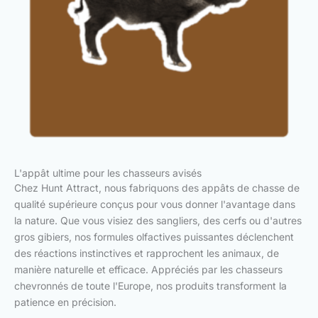
L'appât ultime pour les chasseurs avisés
Chez Hunt Attract, nous fabriquons des appâts de chasse de
qualité supérieure conçus pour vous donner l'avantage dans
la nature. Que vous visiez des sangliers, des cerfs ou d'autres
gros gibiers, nos formules olfactives puissantes déclenchent
des réactions instinctives et rapprochent les animaux, de
manière naturelle et efficace. Appréciés par les chasseurs
chevronnés de toute l'Europe, nos produits transforment la
patience en précision.