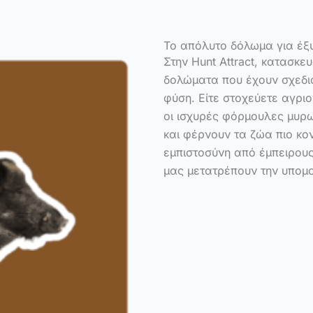
Το απόλυτο δόλωμα για έξ
Στην Hunt Attract, κατασκε
δολώματα που έχουν σχεδια
φύση. Είτε στοχεύετε αγρ
οι ισχυρές φόρμουλες μυρω
και φέρνουν τα ζώα πιο κο
εμπιστοσύνη από έμπειρους
μας μετατρέπουν την υπομο