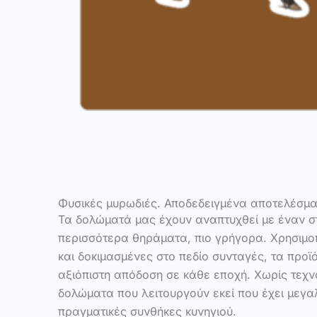
Φυσικές μυρωδιές. Αποδεδειγμένα αποτελέσμα
Τα δολώματά μας έχουν αναπτυχθεί με έναν σ
περισσότερα θηράματα, πιο γρήγορα. Χρησιμο
και δοκιμασμένες στο πεδίο συνταγές, τα προϊ
αξιόπιστη απόδοση σε κάθε εποχή. Χωρίς τεχ
δολώματα που λειτουργούν εκεί που έχει μεγα
πραγματικές συνθήκες κυνηγιού.