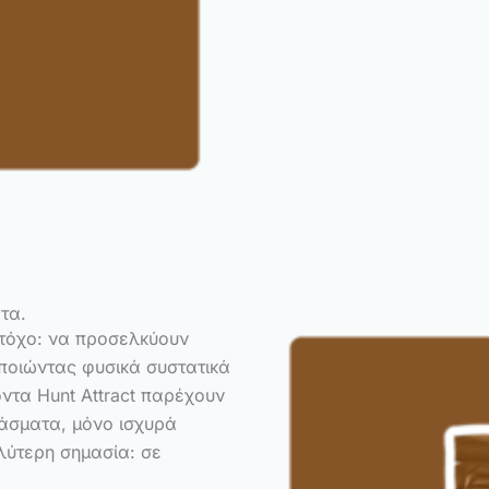
τα.
τόχο: να προσελκύουν
ποιώντας φυσικά συστατικά
όντα Hunt Attract παρέχουν
νάσματα, μόνο ισχυρά
λύτερη σημασία: σε