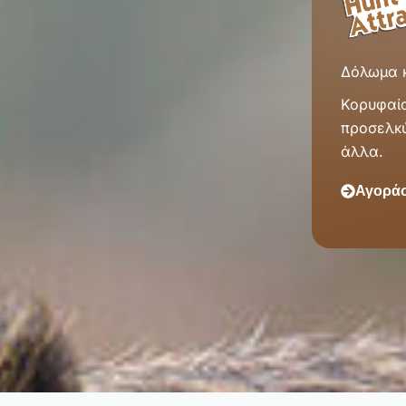
Δόλωμα κ
Κορυφαία
προσελκύ
άλλα.
Αγοράσ