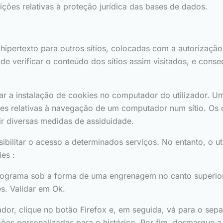
ções relativas à proteção jurídica das bases de dados.
ipertexto para outros sítios, colocadas com a autorização 
e de verificar o conteúdo dos sítios assim visitados, e co
ar a instalação de cookies no computador do utilizador. U
ções relativas à navegação de um computador num sítio. Os 
ir diversas medidas de assiduidade.
bilitar o acesso a determinados serviços. No entanto, o u
es :
ctograma sob a forma de uma engrenagem no canto superior 
s. Validar em Ok.
ador, clique no botão Firefox e, em seguida, vá para o se
ições personalizadas para o histórico. Por fim, desmarque 