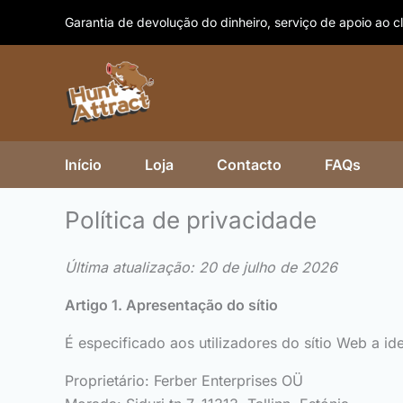
Skip
Garantia de devolução do dinheiro, serviço de apoio ao cl
to
content
Início
Loja
Contacto
FAQs
Política de privacidade
Última atualização: 20 de julho de 2026
Artigo 1. Apresentação do sítio
É especificado aos utilizadores do sítio Web a i
Proprietário: Ferber Enterprises OÜ