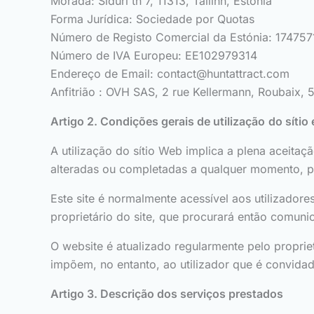
Morada: Siduri tn 7, 11313, Tallinn, Estónia
Forma Jurídica: Sociedade por Quotas
Número de Registo Comercial da Estónia: 174757
Número de IVA Europeu: EE102979314
Endereço de Email:
contact@huntattract.com
Anfitrião : OVH SAS, 2 rue Kellermann, Roubaix, 
Artigo 2. Condições gerais de utilização
do sítio
A utilização do sítio Web implica a plena aceitaç
alteradas ou completadas a qualquer momento, pe
Este site é normalmente acessível aos utilizado
proprietário do site, que procurará então comunic
O website é atualizado regularmente pelo propri
impõem, no entanto, ao utilizador que é convida
Artigo 3. Descrição dos serviços prestados