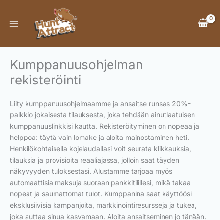
Skip
to
content
Kumppanuusohjelman
rekisteröinti
Liity kumppanuusohjelmaamme ja ansaitse runsas 20%-
palkkio jokaisesta tilauksesta, joka tehdään ainutlaatuisen
kumppanuuslinkkisi kautta. Rekisteröityminen on nopeaa ja
helppoa: täytä vain lomake ja aloita mainostaminen heti.
Henkilökohtaisella kojelaudallasi voit seurata klikkauksia,
tilauksia ja provisioita reaaliajassa, jolloin saat täyden
näkyvyyden tuloksestasi. Alustamme tarjoaa myös
automaattisia maksuja suoraan pankkitilillesi, mikä takaa
nopeat ja saumattomat tulot. Kumppanina saat käyttöösi
eksklusiivisia kampanjoita, markkinointiresursseja ja tukea,
joka auttaa sinua kasvamaan. Aloita ansaitseminen jo tänään.