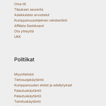
Oma tili
Tilauksen seuranta
Asiakkaiden arvostelut
Kumppanuusohjelman rekisteröinti
Affiliate Dashboard
Ota yhteyttä
UKK
Politiikat
Myyntiehdot
Tietosuojakäytäntö
Kumppanuuden ehdot ja edellytykset
Palautuskäytäntö
Palautuskäytäntö
Toimituskäytäntö