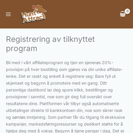
Hopp
rett
til
innholdet
Registrering av tilknyttet
program
Bli med i vårt affiliateprogram og tjen en sjenerøs 20%-
provisjon på hver bestilling som gjøres via din unike affiliate-
lenke. Det er raskt og enkelt å registrere seg: Bare fyll ut
skjemaet og begynn å promotere med en gang. Ditt
personlige dashbord lar deg spore klikk, bestillinger og
provisjoner i sanntid, noe som gir deg full oversikt over
resultatene dine. Plattformen vår tilbyr også automatiserte
utbetalinger direkte til bankkontoen din, noe som sikrer rask
og sømløs inntjening. Som partner får du tilgang til eksklusive
kampanjer, markedsføringsressurser og dedikert støtte for å
hjelpe deg med å vokse. Begynn å tjene penger i dag. Det er