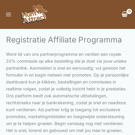
Ga
naar
de
inhoud
Registratie Affiliate Programma
Word lid van ons partnerprogramma en verdien een royale
20% commissie op elke bestelling die je doet via jouw unieke
partnerlink. Aanmelden is snel en eenvoudig: vul gewoon het
formulier in en begin meteen met promoten. Op je persoonlijke
dashboard kun je klikken, bestellingen en commissies in
realtime volgen, zodat je volledig inzicht hebt in je prestaties.
Ons platform biedt ook automatische uitbetalingen,
rechtstreeks naar je bankrekening, zodat je snel en naadloos
kunt verdienen. Als partner krijg je toegang tot exclusieve
promoties, marketingmiddelen en toegewijde ondersteuning
om je te helpen groeien. Begin vandaag nog met verdienen.
Het is snel, lonend en gebouwd om met jou mee te groeien.