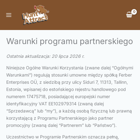
Przejdź
do
treści
Warunki programu partnerskiego
Ostatnia aktualizacja: 20 lipca 2026 r.
Niniejsze Ogólne Warunki Korzystania (zwane dalej “Ogólnymi
Warunkami”) regulują stosunki umowne między spółką Ferber
Enterprises OÜ, z siedzibą przy ulicy Siduri 7, 11313, Tallinn,
Estonia, wpisanej do estońskiego rejestru handlowego pod
numerem 17475718, posiadającej europejski numer
identyfikacyjny VAT EE102979314 (zwaną dalej
“Sprzedawcą” lub “my”), a każdą osobą fizyczną lub prawną
korzystającą z Programu Partnerskiego jako partner
promocyjny (zwaną dalej “Partnerem” lub “Państwo”).
Uczestnictwo w Programie Partnerskim oznacza pełną,