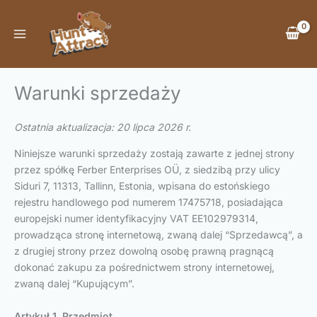
Przejdź
do
treści
Warunki sprzedaży
Ostatnia aktualizacja: 20 lipca 2026 r.
Niniejsze warunki sprzedaży zostają zawarte z jednej strony
przez spółkę Ferber Enterprises OÜ, z siedzibą przy ulicy
Siduri 7, 11313, Tallinn, Estonia, wpisana do estońskiego
rejestru handlowego pod numerem 17475718, posiadająca
europejski numer identyfikacyjny VAT EE102979314,
prowadząca stronę internetową, zwaną dalej “Sprzedawcą”, a
z drugiej strony przez dowolną osobę prawną pragnącą
dokonać zakupu za pośrednictwem strony internetowej,
zwaną dalej “Kupującym”.
Artykuł 1. Przedmiot