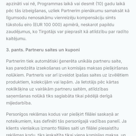
apzināti vai nē, Programmas laikā vai desmit (10) gadu laikā
pēc tās izbeigšanas, uzliek Partnerim pienākumu samaksāt kā
līgumsodu nenosakāmu vienreizēju kompensāciju simts
tūkstošu eiro (EUR 100 000) apmērā, neskarot papildu
zaudējumus, ko Tirgotājs var pieprasīt kā atlīdzību par radīto
kaitējumu.
3. pants. Partneru saites un kuponi
Partnerim tiek automātiski ģenerēta unikāla partneru saite,
kas paredzēta izsekošanas un komisijas maksas piešķiršanas
nolūkiem. Partneris var arī izveidot īpašas saites uz izvēlētiem
produktiem, kolekcijām vai lapām. Ja lietotājs pēc kārtas
noklikšķina uz vairākām partneru saitēm, atlīdzības
saņemšanas nolūkā tiks saglabāta tikai pēdējā derīgā
mijiedarbība.
Personīgos reklāmas kodus var piešķirt filiālei saskaņā ar
noteikumiem, kas definēti tās personīgajā vadības panelī. Ja
klients vienlaikus izmanto filiāles saiti un filiālei piesaistītu
reklāmas kodu, tiks ieskaitīta tikai viena komisijas maksa, un