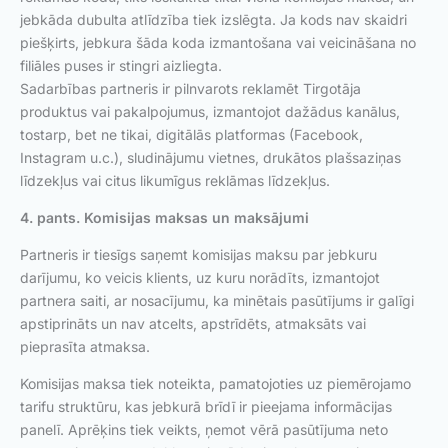
jebkāda dubulta atlīdzība tiek izslēgta. Ja kods nav skaidri
piešķirts, jebkura šāda koda izmantošana vai veicināšana no
filiāles puses ir stingri aizliegta.
Sadarbības partneris ir pilnvarots reklamēt Tirgotāja
produktus vai pakalpojumus, izmantojot dažādus kanālus,
tostarp, bet ne tikai, digitālās platformas (Facebook,
Instagram u.c.), sludinājumu vietnes, drukātos plašsaziņas
līdzekļus vai citus likumīgus reklāmas līdzekļus.
4. pants. Komisijas maksas un maksājumi
Partneris ir tiesīgs saņemt komisijas maksu par jebkuru
darījumu, ko veicis klients, uz kuru norādīts, izmantojot
partnera saiti, ar nosacījumu, ka minētais pasūtījums ir galīgi
apstiprināts un nav atcelts, apstrīdēts, atmaksāts vai
pieprasīta atmaksa.
Komisijas maksa tiek noteikta, pamatojoties uz piemērojamo
tarifu struktūru, kas jebkurā brīdī ir pieejama informācijas
panelī. Aprēķins tiek veikts, ņemot vērā pasūtījuma neto