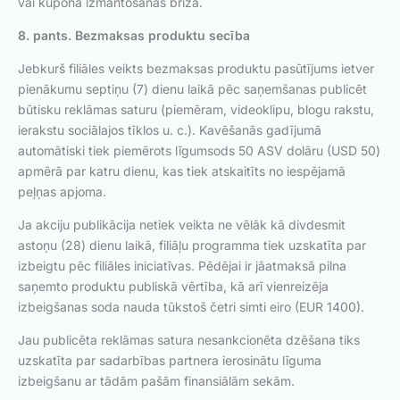
vai kupona izmantošanas brīža.
8. pants. Bezmaksas produktu secība
Jebkurš filiāles veikts bezmaksas produktu pasūtījums ietver
pienākumu septiņu (7) dienu laikā pēc saņemšanas publicēt
būtisku reklāmas saturu (piemēram, videoklipu, blogu rakstu,
ierakstu sociālajos tīklos u. c.). Kavēšanās gadījumā
automātiski tiek piemērots līgumsods 50 ASV dolāru (USD 50)
apmērā par katru dienu, kas tiek atskaitīts no iespējamā
peļņas apjoma.
Ja akciju publikācija netiek veikta ne vēlāk kā divdesmit
astoņu (28) dienu laikā, filiāļu programma tiek uzskatīta par
izbeigtu pēc filiāles iniciatīvas. Pēdējai ir jāatmaksā pilna
saņemto produktu publiskā vērtība, kā arī vienreizēja
izbeigšanas soda nauda tūkstoš četri simti eiro (EUR 1400).
Jau publicēta reklāmas satura nesankcionēta dzēšana tiks
uzskatīta par sadarbības partnera ierosinātu līguma
izbeigšanu ar tādām pašām finansiālām sekām.