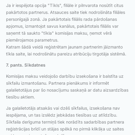
Ja ir iespējota opcija "Tīkls", filiāle ir pilnvarota nosūtīt citus
pakārtotos partnerus. Atsauces saite tiek nodrošināta filiāles
personīgajā zonā. Ja pakārtotais filiālis rada pārdošanas
apjomus, izmantojot savus kanālus, pakārtotais filiālis var
saņemt tā saukto "tīkla" komisijas maksu, ņemot vērā
piemērojamos parametrus.
Katram šādā veidā reģistrētam jaunam partnerim jāizmanto
tīkla saite, lai nodrošinātu pareizu atribūciju tirgotāja sistēmā.
7. pants. Sīkdatnes
Komisijas maksu veidojošo darbību izsekošana ir balstīta uz
sīkfailu izmantošanu. Partnera pienākums ir informēt
galalietotājus par šo nosacījumu saskaņā ar datu aizsardzības
tiesību aktiem.
Ja galalietotājs atsakās vai dzēš sīkfailus, izsekošana nav
iespējama, un tas izslēdz jebkādas tiesības uz atlīdzību.
Sīkfaila derīguma termiņš tiek norādīts sadarbības partnera
reģistrācijas brīdī un stājas spēkā no pirmā klikšķa uz saites