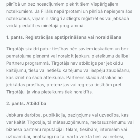
pilnībā un bez nosacījumiem piekrīt šiem Vispārīgajiem
noteikumiem. Ja Filiālis nepārprotami un pilnībā nepieņem šos
noteikumus, viņam ir stingri aizliegts reģistrēties vai jebkādā
veidā piedalīties minētajā programmā.
1. pants. Reģistrācijas apstiprināšana vai noraidīšana
Tirgotājs skaidri patur tiesības pēc saviem ieskatiem un bez
pamatojuma pieņemt vai noraidīt jebkuru pieteikumu dalībai
Partneru programmā. Tirgotājs nav atbildīgs par jebkādu
kaitējumu, tiešu vai netiešu kaitējumu vai iespēju zaudēšanu,
kas izriet no šāda atteikuma. Partneris skaidri atsakās no
jebkādas prasības, pretenzijas vai regresa tiesībām pret
Tirgotāju, ja viņa pieteikums tiek noraidīts.
2. pants. Atbildība
Jebkura darbība, publikācija, paziņojums vai uzvedība, kas
var kaitēt Tirgotāja, tā mātesuzņēmuma, meitasuzņēmumu vai
biznesa partneru reputācijai, tēlam, tiesībām, interesēm vai
uzticamībai, neatkarīgi no tā, vai tā veikta tieši vai netieši,