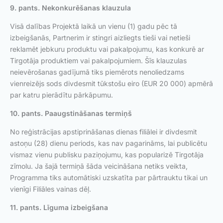
9. pants. Nekonkurēšanas klauzula
Visā dalības Projektā laikā un vienu (1) gadu pēc tā
izbeigšanās, Partnerim ir stingri aizliegts tieši vai netieši
reklamēt jebkuru produktu vai pakalpojumu, kas konkurē ar
Tirgotāja produktiem vai pakalpojumiem. Šīs klauzulas
neievērošanas gadījumā tiks piemērots nenoliedzams
vienreizējs sods divdesmit tūkstošu eiro (EUR 20 000) apmērā
par katru pierādītu pārkāpumu.
10. pants. Paaugstināšanas termiņš
No reģistrācijas apstiprināšanas dienas filiālei ir divdesmit
astoņu (28) dienu periods, kas nav pagarināms, lai publicētu
vismaz vienu publisku paziņojumu, kas popularizē Tirgotāja
zīmolu. Ja šajā termiņā šāda veicināšana netiks veikta,
Programma tiks automātiski uzskatīta par pārtrauktu tikai un
vienīgi Filiāles vainas dēļ.
11. pants. Līguma izbeigšana