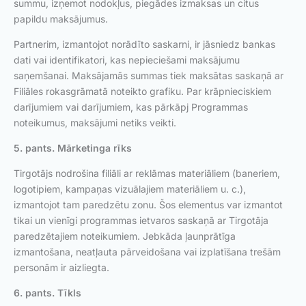
summu, izņemot nodokļus, piegādes izmaksas un citus
papildu maksājumus.
Partnerim, izmantojot norādīto saskarni, ir jāsniedz bankas
dati vai identifikatori, kas nepieciešami maksājumu
saņemšanai. Maksājamās summas tiek maksātas saskaņā ar
Filiāles rokasgrāmatā noteikto grafiku. Par krāpnieciskiem
darījumiem vai darījumiem, kas pārkāpj Programmas
noteikumus, maksājumi netiks veikti.
5. pants. Mārketinga rīks
Tirgotājs nodrošina filiāli ar reklāmas materiāliem (baneriem,
logotipiem, kampaņas vizuālajiem materiāliem u. c.),
izmantojot tam paredzētu zonu. Šos elementus var izmantot
tikai un vienīgi programmas ietvaros saskaņā ar Tirgotāja
paredzētajiem noteikumiem. Jebkāda ļaunprātīga
izmantošana, neatļauta pārveidošana vai izplatīšana trešām
personām ir aizliegta.
6. pants. Tīkls