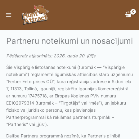
Skip
to
content
Partneru noteikumi un nosacījumi
Pēdējoreiz atjaunināts: 2026. gada 20. jūlijs
Šie Vispārīgie lietošanas noteikumi (turpmāk — “Vispārīgie
noteikumi”) reglamentē līgumiskās attiecības starp uzņēmumu
“Ferber Enterprises OÜ”, kura reģistrācijas adrese ir Siduri iela
7, 11313, Tallinā, Igaunijā, reģistrēta Igaunijas Komercreģistrā
ar numuru 17475718, ar Eiropas Kopienas PVN numuru
EE102979314 (turpmāk – “Tirgotājs” vai “mēs”), un jebkuru
fizisko vai juridisko personu, kas pievienojas
Partnerprogrammai kā reklāmas partneris (turpmāk –
“Partneris” vai „jūs“).
Dalība Partneru programmā nozīmē, ka Partneris pilnībā,