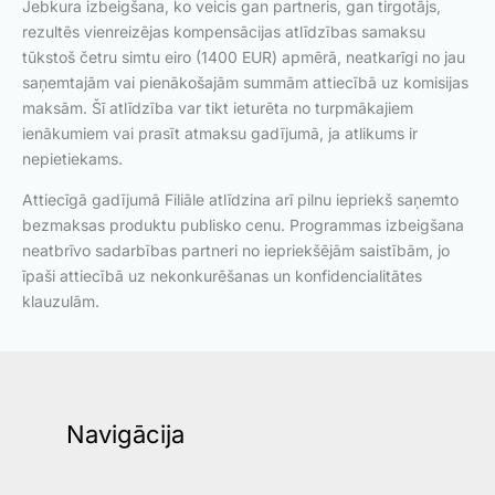
Jebkura izbeigšana, ko veicis gan partneris, gan tirgotājs,
rezultēs vienreizējas kompensācijas atlīdzības samaksu
tūkstoš četru simtu eiro (1400 EUR) apmērā, neatkarīgi no jau
saņemtajām vai pienākošajām summām attiecībā uz komisijas
maksām. Šī atlīdzība var tikt ieturēta no turpmākajiem
ienākumiem vai prasīt atmaksu gadījumā, ja atlikums ir
nepietiekams.
Attiecīgā gadījumā Filiāle atlīdzina arī pilnu iepriekš saņemto
bezmaksas produktu publisko cenu. Programmas izbeigšana
neatbrīvo sadarbības partneri no iepriekšējām saistībām, jo
īpaši attiecībā uz nekonkurēšanas un konfidencialitātes
klauzulām.
Navigācija