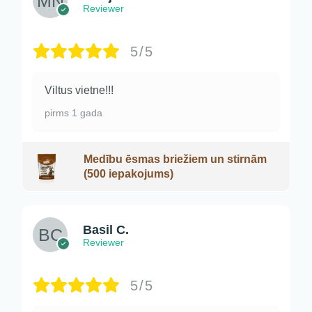
Reviewer
5/5
Viltus vietne!!!
pirms 1 gada
Medību ēsmas briežiem un stirnām
(500 iepakojums)
Basil C.
Reviewer
5/5