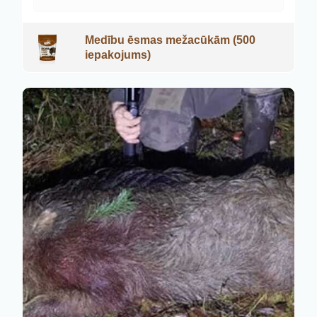
Medību ēsmas mežacūkām (500
iepakojums)