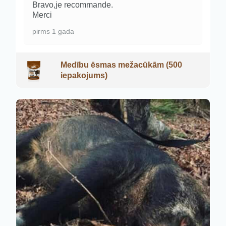
Bravo,je recommande.
Merci
pirms 1 gada
Medību ēsmas mežacūkām (500
iepakojums)