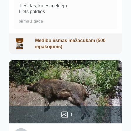
Tieši tas, ko es meklēju.
Liels paldies
pirms 1 gada
Medību ēsmas mežacūkām (500
iepakojums)
1