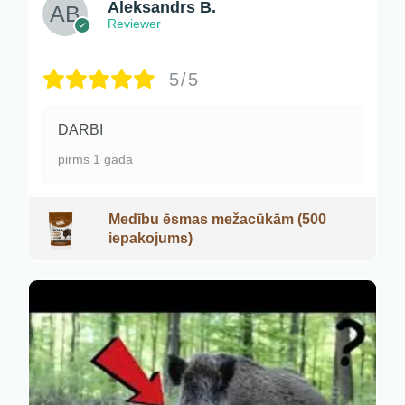
Aleksandrs B.
Reviewer
5/5
DARBI
pirms 1 gada
Medību ēsmas mežacūkām (500
iepakojums)