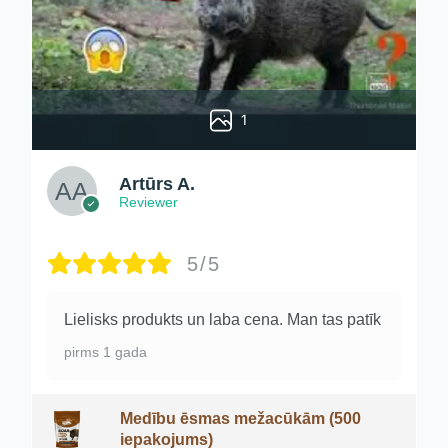
1
Artūrs A.
Reviewer
5/5
Lielisks produkts un laba cena. Man tas patīk
pirms 1 gada
Medību ēsmas mežacūkām (500
iepakojums)