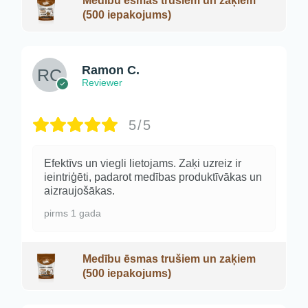
Medību ēsmas trušiem un zaķiem
(500 iepakojums)
Ramon C.
Reviewer
5/5
Efektīvs un viegli lietojams. Zaķi uzreiz ir
ieintriģēti, padarot medības produktīvākas un
aizraujošākas.
pirms 1 gada
Medību ēsmas trušiem un zaķiem
(500 iepakojums)