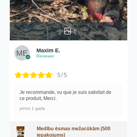
1
Maxim E.
Reviewer
5/5
Je recommande, vu que je suis satisfait de
ce produit, Merci.
pirms 1 gada
Medību ēsmas mežacūkām (500
iepakojums)