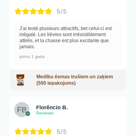
5/5
J'ai testé plusieurs attractifs, bet celui-ci est
inégalé. Les lièvres sont irrésistiblement
attirés, et la chasse est plus excitante que
jamais.
pirms 1 gada
Medību ēsmas trušiem un zaķiem
(500 iepakojums)
Florêncio B.
Reviewer
5/5