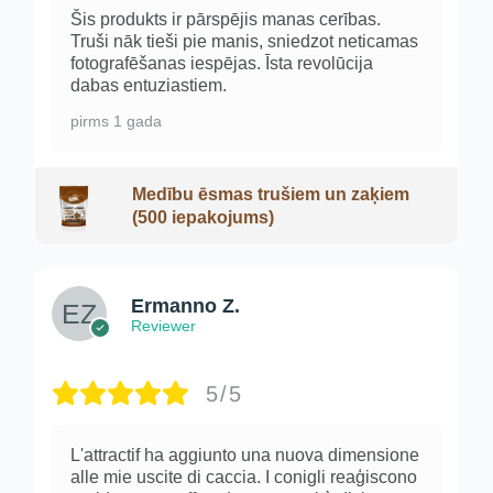
Šis produkts ir pārspējis manas cerības.
Truši nāk tieši pie manis, sniedzot neticamas
fotografēšanas iespējas. Īsta revolūcija
dabas entuziastiem.
pirms 1 gada
Medību ēsmas trušiem un zaķiem
(500 iepakojums)
Ermanno Z.
Reviewer
5/5
L'attractif ha aggiunto una nuova dimensione
alle mie uscite di caccia. I conigli reaģiscono