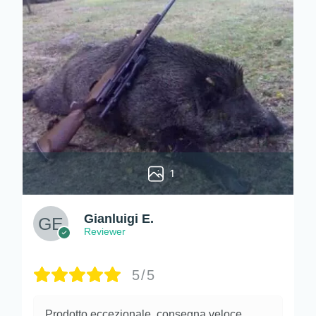
1
Gianluigi E.
Reviewer
5/5
Prodotto eccezionale, consegna veloce