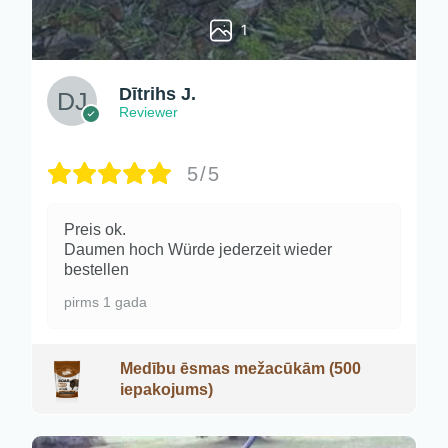
1
Dītrihs J.
Reviewer
5/5
Preis ok.
Daumen hoch Würde jederzeit wieder
bestellen
pirms 1 gada
Medību ēsmas mežacūkām (500
iepakojums)