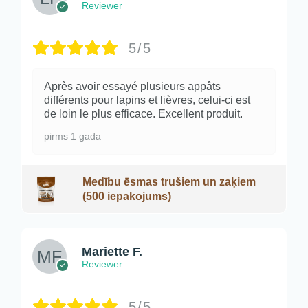
Reviewer
5/5
Après avoir essayé plusieurs appâts
différents pour lapins et lièvres, celui-ci est
de loin le plus efficace. Excellent produit.
pirms 1 gada
Medību ēsmas trušiem un zaķiem
(500 iepakojums)
Mariette F.
Reviewer
5/5