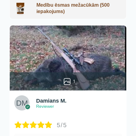
Medību ēsmas mežacūkām (500
iepakojums)
1
Damians M.
Reviewer
5/5