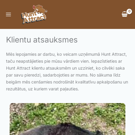
Skip
to
content
Klientu atsauksmes
Mēs lepojamies ar darbu, ko veicam uzņēmumā Hunt Attract,
taču neapstājieties pie mūsu vārdiem vien. Iepazīstieties ar
Hunt Attract klientu atsauksmēm un uzziniet, ko cilvēki saka
par savu pieredzi, sadarbojoties ar mums. No sākuma līdz
beigām mēs cenšamies nodrošināt kvalitatīvu apkalpošanu un
rezultātus, uz kuriem varat paļauties.