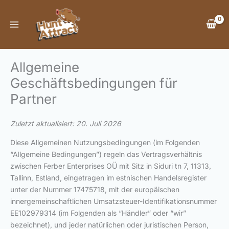
Zum
Inhalt
springen
Allgemeine
Geschäftsbedingungen für
Partner
Zuletzt aktualisiert: 20. Juli 2026
Diese Allgemeinen Nutzungsbedingungen (im Folgenden
“Allgemeine Bedingungen”) regeln das Vertragsverhältnis
zwischen Ferber Enterprises OÜ mit Sitz in Siduri tn 7, 11313,
Tallinn, Estland, eingetragen im estnischen Handelsregister
unter der Nummer 17475718, mit der europäischen
innergemeinschaftlichen Umsatzsteuer-Identifikationsnummer
EE102979314 (im Folgenden als “Händler” oder “wir”
bezeichnet), und jeder natürlichen oder juristischen Person,