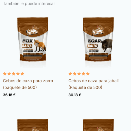
También le puede interesar
Valorado
Valorado
Cebos de caza para zorro
Cebos de caza para jabalí
con
con
4.98
4.92
(paquete de 500)
(Paquete de 500)
de 5
de 5
36.18
€
36.18
€