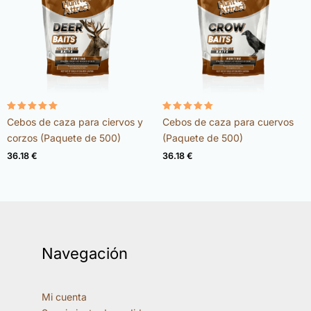
Valorado
Valorado
Cebos de caza para ciervos y
Cebos de caza para cuervos
con
con
4.98
4.96
corzos (Paquete de 500)
(Paquete de 500)
de 5
de 5
36.18
€
36.18
€
Navegación
Mi cuenta