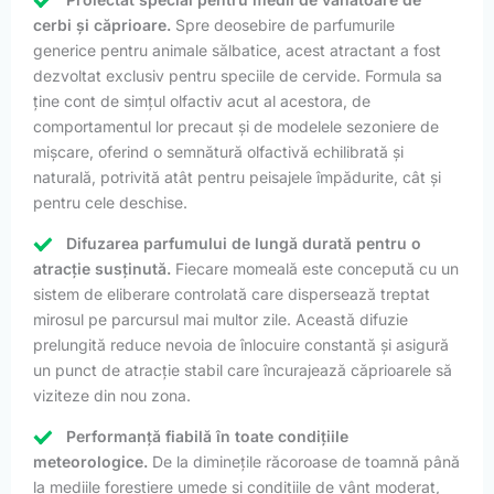
cerbi și căprioare.
Spre deosebire de parfumurile
generice pentru animale sălbatice, acest atractant a fost
dezvoltat exclusiv pentru speciile de cervide. Formula sa
ține cont de simțul olfactiv acut al acestora, de
comportamentul lor precaut și de modelele sezoniere de
mișcare, oferind o semnătură olfactivă echilibrată și
naturală, potrivită atât pentru peisajele împădurite, cât și
pentru cele deschise.
Difuzarea parfumului de lungă durată pentru o
atracție susținută.
Fiecare momeală este concepută cu un
sistem de eliberare controlată care dispersează treptat
mirosul pe parcursul mai multor zile. Această difuzie
prelungită reduce nevoia de înlocuire constantă și asigură
un punct de atracție stabil care încurajează căprioarele să
viziteze din nou zona.
Performanță fiabilă în toate condițiile
meteorologice.
De la diminețile răcoroase de toamnă până
la mediile forestiere umede și condițiile de vânt moderat,