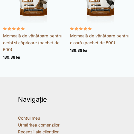
Evaluat la
Evaluat la
Momeală de vânătoare pentru
Momeală de vânătoare pentru
4.98
4.96
din 5
din 5
cerbi și căprioare (pachet de
cioară (pachet de 500)
500)
189.38
lei
189.38
lei
Navigație
Contul meu
Urmărirea comenzilor
Recenzii ale clienților