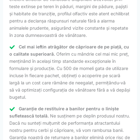
teste extinse pe teren în păduri, margini de pădure, pajiști
și habitate de tranziție, profilul olfactiv este atent echilibrat
pentru a declanșa răspunsuri naturale fără a alarma
animalele prudente, asigurând vizite constante și repetate
în zona dumneavoastră de vânătoare.
Cel mai ieftin atrăgător de căprioare de pe piață, cu
o calitate superioară.
Oferim cu mândrie cel mai mic preț,
menținând în același timp standarde excepționale în
formulare și producție. Cu 500 de momeli gata de utilizare
incluse în fiecare pachet, obțineți o acoperire pe scară
largă la un cost care rămâne de neegalat, permițându-vă
să vă optimizați configurația de vânătoare fără a vă depăși
bugetul.
Garanție de restituire a banilor pentru o liniște
sufletească totală.
Ne susținem pe deplin produsul nostru.
Dacă nu sunteți mulțumit de performanța atractantului
nostru pentru cerbi și căprioare, vă vom rambursa banii.
Garanția noastră de returnare a banilor elimină orice risc de