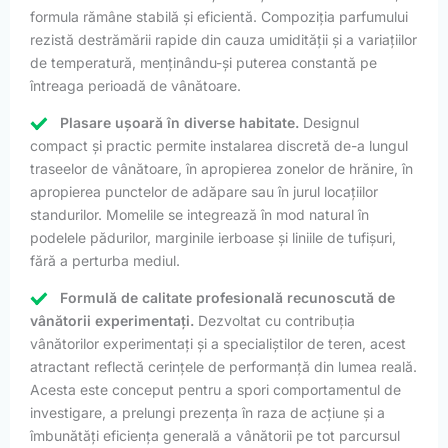
formula rămâne stabilă și eficientă. Compoziția parfumului
rezistă destrămării rapide din cauza umidității și a variațiilor
de temperatură, menținându-și puterea constantă pe
întreaga perioadă de vânătoare.
Plasare ușoară în diverse habitate.
Designul
compact și practic permite instalarea discretă de-a lungul
traseelor de vânătoare, în apropierea zonelor de hrănire, în
apropierea punctelor de adăpare sau în jurul locațiilor
standurilor. Momelile se integrează în mod natural în
podelele pădurilor, marginile ierboase și liniile de tufișuri,
fără a perturba mediul.
Formulă de calitate profesională recunoscută de
vânătorii experimentați.
Dezvoltat cu contribuția
vânătorilor experimentați și a specialiștilor de teren, acest
atractant reflectă cerințele de performanță din lumea reală.
Acesta este conceput pentru a spori comportamentul de
investigare, a prelungi prezența în raza de acțiune și a
îmbunătăți eficiența generală a vânătorii pe tot parcursul