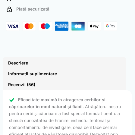
and
Plată securizată
Roe
Deer
(500
Pack)
Descriere
Informații suplimentare
Recenzii (56)
Eficacitate maximă în atragerea cerbilor și
căprioarelor în mod natural și fiabil.
Atrăgătorul nostru
pentru cerbi și căprioare a fost special formulat pentru a
stimula curiozitatea de hrănire, instinctul teritorial și
comportamentul de investigare, ceea ce îl face cel mai
eficient atractor de vânătoare disponibil. Dezvoltat prin