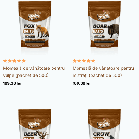
Evaluat la
Evaluat la
Momeală de vânătoare pentru
Momeală de vânătoare pentru
4.98
4.92
din 5
din 5
vulpe (pachet de 500)
mistreți (pachet de 500)
189.38
lei
189.38
lei