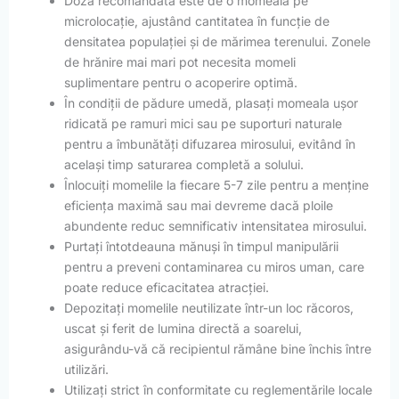
Doza recomandată este de o momeală pe
microlocație, ajustând cantitatea în funcție de
densitatea populației și de mărimea terenului. Zonele
de hrănire mai mari pot necesita momeli
suplimentare pentru o acoperire optimă.
În condiții de pădure umedă, plasați momeala ușor
ridicată pe ramuri mici sau pe suporturi naturale
pentru a îmbunătăți difuzarea mirosului, evitând în
același timp saturarea completă a solului.
Înlocuiți momelile la fiecare 5-7 zile pentru a menține
eficiența maximă sau mai devreme dacă ploile
abundente reduc semnificativ intensitatea mirosului.
Purtați întotdeauna mănuși în timpul manipulării
pentru a preveni contaminarea cu miros uman, care
poate reduce eficacitatea atracției.
Depozitați momelile neutilizate într-un loc răcoros,
uscat și ferit de lumina directă a soarelui,
asigurându-vă că recipientul rămâne bine închis între
utilizări.
Utilizați strict în conformitate cu reglementările locale