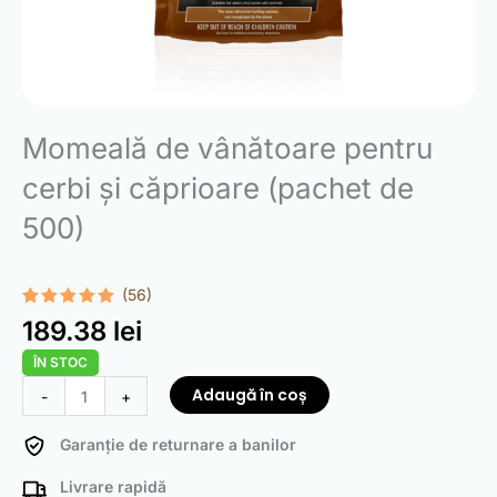
Momeală de vânătoare pentru
cerbi și căprioare (pachet de
500)
(56)
Evaluat la
56
189.38
lei
4.98
din 5
pe baza a
ÎN STOC
de evaluări
de la
Cantitate
Adaugă în coș
-
+
clienți
Hunting
Baits
Garanție de returnare a banilor
for
Livrare rapidă
Deer