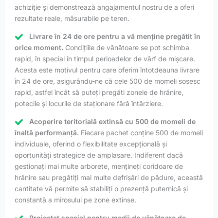
achiziție și demonstrează angajamentul nostru de a oferi
rezultate reale, măsurabile pe teren.
Livrare în 24 de ore pentru a vă menține pregătit în
orice moment.
Condițiile de vânătoare se pot schimba
rapid, în special în timpul perioadelor de vârf de mișcare.
Acesta este motivul pentru care oferim întotdeauna livrare
în 24 de ore, asigurându-ne că cele 500 de momeli sosesc
rapid, astfel încât să puteți pregăti zonele de hrănire,
potecile și locurile de staționare fără întârziere.
Acoperire teritorială extinsă cu 500 de momeli de
înaltă performanță.
Fiecare pachet conține 500 de momeli
individuale, oferind o flexibilitate excepțională și
oportunități strategice de amplasare. Indiferent dacă
gestionați mai multe arborete, mențineți coridoare de
hrănire sau pregătiți mai multe defrișări de pădure, această
cantitate vă permite să stabiliți o prezență puternică și
constantă a mirosului pe zone extinse.
Proiectat special pentru medii de vânătoare de