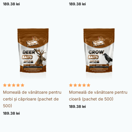
189.38
lei
189.38
lei
Evaluat la
Evaluat la
Momeală de vânătoare pentru
Momeală de vânătoare pentru
4.98
4.96
din 5
din 5
cerbi și căprioare (pachet de
cioară (pachet de 500)
500)
189.38
lei
189.38
lei