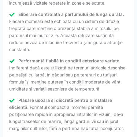
încurajează vizitele repetate în zonele selectate.
Eliberare controlată a parfumului de lungă durată.
Fiecare momeală este echipată cu un sistem de difuzie
treptată care menține o prezență stabilă a mirosului pe
parcursul mai multor zile. Această difuzare susținută
reduce nevoia de înlocuire frecventă și asigură o atracție
constantă.
Performanță fiabilă în condiții exterioare variate.
Indiferent dacă este utilizată pe terenuri agricole deschise,
pe pajiști cu iarbă, în păduri sau pe terenuri cu tufișuri,
formula își menține puterea în condiții moderate de vânt,
umiditate și variații sezoniere de temperatură.
Plasare ușoară și discretă pentru o instalare
eficientă.
Formatul compact al momelii permite
poziționarea rapidă în apropierea intrărilor în vizuini, de-a
lungul traseelor de hrănire, lângă garduri vii sau în jurul
marginilor culturilor, fără a perturba habitatul înconjurător.