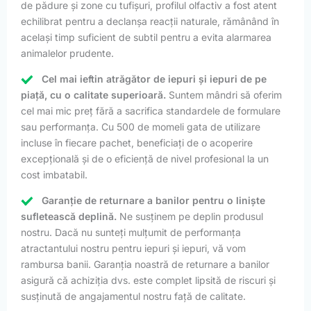
de pădure și zone cu tufișuri, profilul olfactiv a fost atent
echilibrat pentru a declanșa reacții naturale, rămânând în
același timp suficient de subtil pentru a evita alarmarea
animalelor prudente.
Cel mai ieftin atrăgător de iepuri și iepuri de pe
piață, cu o calitate superioară.
Suntem mândri să oferim
cel mai mic preț fără a sacrifica standardele de formulare
sau performanța. Cu 500 de momeli gata de utilizare
incluse în fiecare pachet, beneficiați de o acoperire
excepțională și de o eficiență de nivel profesional la un
cost imbatabil.
Garanție de returnare a banilor pentru o liniște
sufletească deplină.
Ne susținem pe deplin produsul
nostru. Dacă nu sunteți mulțumit de performanța
atractantului nostru pentru iepuri și iepuri, vă vom
rambursa banii. Garanția noastră de returnare a banilor
asigură că achiziția dvs. este complet lipsită de riscuri și
susținută de angajamentul nostru față de calitate.