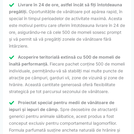
Livrare în 24 de ore, astfel încât să fiți întotdeauna
pregătiți.
Oportunitățile de vânătoare pot apărea rapid, în
special în timpul perioadelor de activitate maximă. Acesta
este motivul pentru care oferim întotdeauna livrare în 24 de
ore, asigurându-ne că cele 500 de momeli sosesc prompt
și vă permit să vă pregătiți zonele de vânătoare fără
întârziere.
Acoperire teritorială extinsă cu 500 de momeli de
înaltă performanță.
Fiecare pachet conține 500 de momeli
individuale, permițându-vă să stabiliți mai multe puncte de
atracție pe câmpuri, garduri vii, zone de vizuină și zone de
hrănire. Această cantitate generoasă oferă flexibilitate
strategică pe tot parcursul sezonului de vânătoare.
Proiectat special pentru medii de vânătoare de
iepuri și iepuri de câmp.
Spre deosebire de atractanții
generici pentru animale sălbatice, acest produs a fost
conceput exclusiv pentru comportamentul lagomorfilor.
Formula parfumată susține ancheta naturală de hrănire și