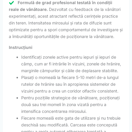
Formulă de grad profesional testată în condiții
reale de vânătoare.
Dezvoltat cu feedback de la vânători
experimentați, acest atractant reflectă cerințele practice
din teren. Intensitatea mirosului și rata de difuzie sunt
optimizate pentru a spori comportamentul de investigare și
a îmbunătăți oportunitățile de poziționare la vânătoare.
Instrucțiuni
Identificați zonele active pentru iepuri și iepuri de
câmp, cum ar fi intrările în vizuini, zonele de hrănire,
marginile câmpurilor și căile de deplasare stabilite.
Plasați o momeală la fiecare 5-10 metri de-a lungul
rutelor de hrănire sau în apropierea sistemelor de
vizuini pentru a crea un coridor olfactiv consistent.
Pentru pozițiile strategice de vânătoare, poziționați
două sau trei momeli în zona vizată pentru a
intensifica concentrarea mirosului.
Fiecare momeală este gata de utilizare și nu trebuie
deschisă sau modificată. Carcasa este concepută
pentru a regla automat eliberarea treptată a