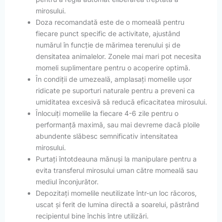
mirosului.
Doza recomandată este de o momeală pentru
fiecare punct specific de activitate, ajustând
numărul în funcție de mărimea terenului și de
densitatea animalelor. Zonele mai mari pot necesita
momeli suplimentare pentru o acoperire optimă.
În condiții de umezeală, amplasați momelile ușor
ridicate pe suporturi naturale pentru a preveni ca
umiditatea excesivă să reducă eficacitatea mirosului.
Înlocuiți momelile la fiecare 4-6 zile pentru o
performanță maximă, sau mai devreme dacă ploile
abundente slăbesc semnificativ intensitatea
mirosului.
Purtați întotdeauna mănuși la manipulare pentru a
evita transferul mirosului uman către momeală sau
mediul înconjurător.
Depozitați momelile neutilizate într-un loc răcoros,
uscat și ferit de lumina directă a soarelui, păstrând
recipientul bine închis între utilizări.