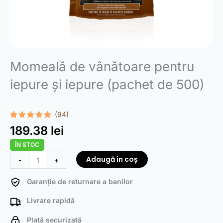
Momeală de vânătoare pentru
iepure și iepure (pachet de 500)
(94)
Evaluat la
94
189.38
lei
4.97
din 5
pe baza a
ÎN STOC
de evaluări
de la
Cantitate
Adaugă în coș
-
+
clienți
Hunting
Baits
Garanție de returnare a banilor
for
Livrare rapidă
Rabbit
and
Plată securizată