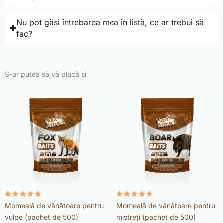
Nu pot găsi întrebarea mea în listă, ce ar trebui să
fac?
S-ar putea să vă placă și
Evaluat la
Evaluat la
Momeală de vânătoare pentru
Momeală de vânătoare pentru
4.98
4.92
din 5
din 5
vulpe (pachet de 500)
mistreți (pachet de 500)