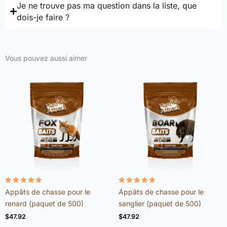
Je ne trouve pas ma question dans la liste, que
dois-je faire ?
Vous pouvez aussi aimer
Note
Note
Appâts de chasse pour le
Appâts de chasse pour le
4.98
4.92
sur 5
sur 5
renard (paquet de 500)
sanglier (paquet de 500)
$
47.92
$
47.92