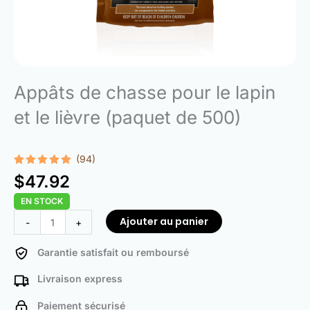
Appâts de chasse pour le lapin
et le lièvre (paquet de 500)
(94)
Noté
94
4.97
$
47.92
sur 5
basé sur
EN STOCK
notations
client
quantité
Ajouter au panier
-
+
de
Hunting
Garantie satisfait ou remboursé
Baits
Livraison express
for
Rabbit
Paiement sécurisé