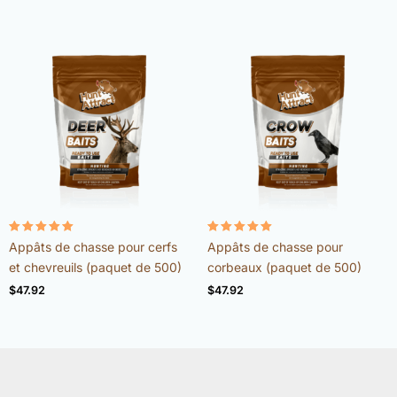
Note
Note
Appâts de chasse pour cerfs
Appâts de chasse pour
4.98
4.96
sur 5
sur 5
et chevreuils (paquet de 500)
corbeaux (paquet de 500)
$
47.92
$
47.92