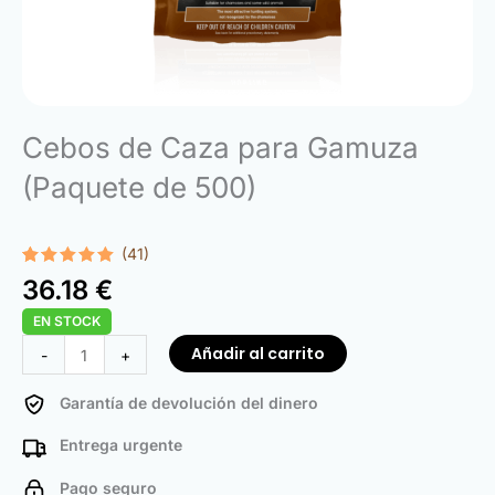
Cebos de Caza para Gamuza
(Paquete de 500)
(41)
Valorado
41
36.18
€
con
4.95
de 5 en
EN STOCK
base a
valoraciones
Hunting
Añadir al carrito
-
+
de
clientes
Baits
for
Garantía de devolución del dinero
Chamois
Entrega urgente
(500
Pack)
Pago seguro