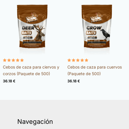
Valorado
Valorado
Cebos de caza para ciervos y
Cebos de caza para cuervos
con
con
4.98
4.96
corzos (Paquete de 500)
(Paquete de 500)
de 5
de 5
36.18
€
36.18
€
Navegación