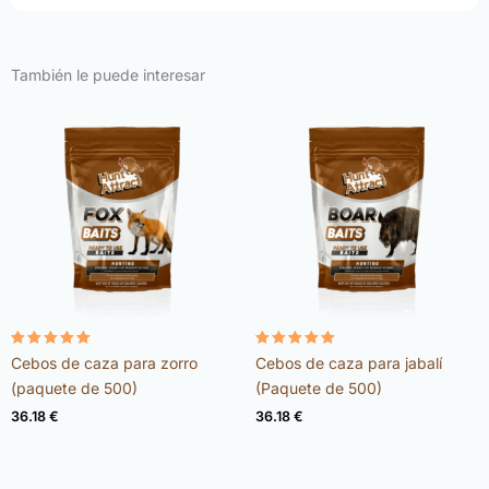
También le puede interesar
Valorado
Valorado
Cebos de caza para zorro
Cebos de caza para jabalí
con
con
4.98
4.92
(paquete de 500)
(Paquete de 500)
de 5
de 5
36.18
€
36.18
€