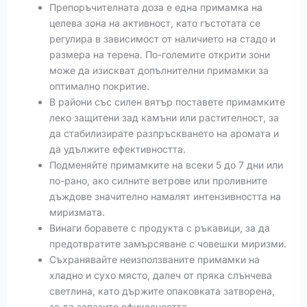
Препоръчителната доза е една примамка на
целева зона на активност, като гъстотата се
регулира в зависимост от наличието на стадо и
размера на терена. По-големите открити зони
може да изискват допълнителни примамки за
оптимално покритие.
В райони със силен вятър поставете примамките
леко защитени зад камъни или растителност, за
да стабилизирате разпръскването на аромата и
да удължите ефективността.
Подменяйте примамките на всеки 5 до 7 дни или
по-рано, ако силните ветрове или проливните
дъждове значително намалят интензивността на
миризмата.
Винаги боравете с продукта с ръкавици, за да
предотвратите замърсяване с човешки миризми.
Съхранявайте неизползваните примамки на
хладно и сухо място, далеч от пряка слънчева
светлина, като държите опаковката затворена,
за да запазите ефикасността.