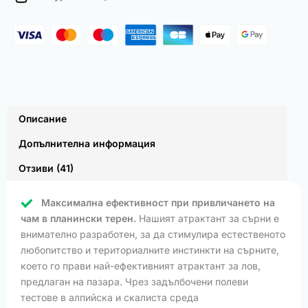
(500
Pack)
Описание
Допълнителна информация
Отзиви (41)
Максимална ефективност при привличането на
чам в планински терен.
Нашият атрактант за сърни е
внимателно разработен, за да стимулира естественото
любопитство и териториалните инстинкти на сърните,
което го прави най-ефективният атрактант за лов,
предлаган на пазара. Чрез задълбочени полеви
тестове в алпийска и скалиста среда