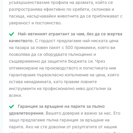
усъвършенствахме профила на аромата, който се
разпространява ефективно по хребети, склонове и
пасища, насърчавайки животните да се приближават с
увереност и постоянство.
Най-евтиният атрактант за чам, без да се жертва
качеството.
С гордост предлагаме най-ниската цена
на пазара за ловен пакет с 500 примамки, което ви
позволява да се оборудвате пълноценно и
същевременно да защитите бюджета си. Чрез
оптимизиране на производството и логистиката ние
гарантираме първокласно изпълнение на цена, която
остава ненадмината, като правим ловните
инструменти на професионално ниво достъпни за
всеки.
Гаранция за връщане на парите за пълно
удовлетворение.
Вашето доверие е важно за нас. Ето
защо предлагаме пълна гаранция за връщане на
парите. Ако не сте доволни от резултатите от нашия