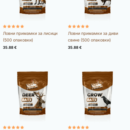
Оценено с
Оценено с
Ловни примамки за лисици
Ловни примамки за диви
4.98
4.92
от 5
от 5
(500 опаковки)
свине (500 опаковки)
35.88
€
35.88
€