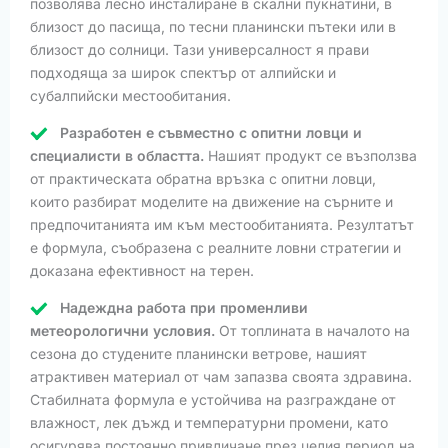
позволява лесно инсталиране в скални пукнатини, в
близост до пасища, по тесни планински пътеки или в
близост до солници. Тази универсалност я прави
подходяща за широк спектър от алпийски и
субалпийски местообитания.
Разработен е съвместно с опитни ловци и
специалисти в областта.
Нашият продукт се възползва
от практическата обратна връзка с опитни ловци,
които разбират моделите на движение на сърните и
предпочитанията им към местообитанията. Резултатът
е формула, съобразена с реалните ловни стратегии и
доказана ефективност на терен.
Надеждна работа при променливи
метеорологични условия.
От топлината в началото на
сезона до студените планински ветрове, нашият
атрактивен материал от чам запазва своята здравина.
Стабилната формула е устойчива на разграждане от
влажност, лек дъжд и температурни промени, като
осигурява постоянно привличане през целия период на