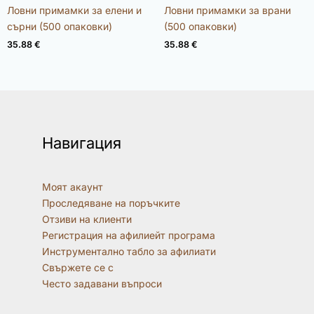
Оценено с
Оценено с
Ловни примамки за елени и
Ловни примамки за врани
4.98
4.96
от 5
от 5
сърни (500 опаковки)
(500 опаковки)
35.88
€
35.88
€
Навигация
Моят акаунт
Проследяване на поръчките
Отзиви на клиенти
Регистрация на афилиейт програма
Инструментално табло за афилиати
Свържете се с
Често задавани въпроси