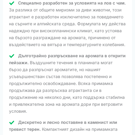
Специално разработен за условията на лов с чам.
За разлика от общите миризми за диви животни, този
атрактант е разработен изключително за поведението
на сърните и алпийската среда. Формулата му действа
надеждно при високопланински климат, като устоява
на бързото разграждане на аромата, причинено от
въздействието на вятъра и температурните колебания.
Дълготрайно разпръскване на аромата в открити
пейзажи.
Въздушните течения в планината могат
бързо да разпръснат ароматите, но нашият
усъвършенстван състав позволява постепенно и
продължително освобождаване. Всяка примамка
продължава да разпръсква атрактанта си в
продължение на няколко дни, като поддържа стабилна
и привлекателна зона на аромата дори при ветровити
условия.
Дискретно и лесно поставяне в каменист или
тревист терен.
Компактният дизайн на примамката