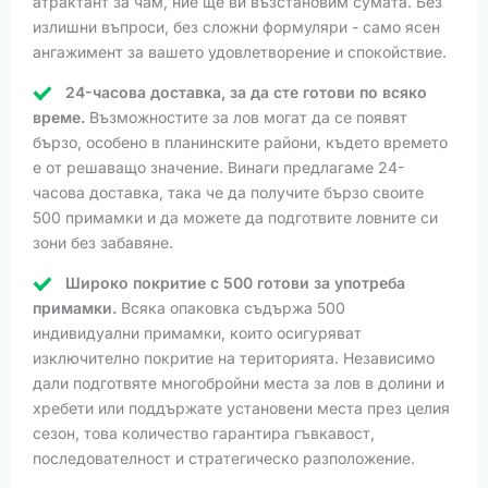
атрактант за чам, ние ще ви възстановим сумата. Без
излишни въпроси, без сложни формуляри - само ясен
ангажимент за вашето удовлетворение и спокойствие.
24-часова доставка, за да сте готови по всяко
време.
Възможностите за лов могат да се появят
бързо, особено в планинските райони, където времето
е от решаващо значение. Винаги предлагаме 24-
часова доставка, така че да получите бързо своите
500 примамки и да можете да подготвите ловните си
зони без забавяне.
Широко покритие с 500 готови за употреба
примамки.
Всяка опаковка съдържа 500
индивидуални примамки, които осигуряват
изключително покритие на територията. Независимо
дали подготвяте многобройни места за лов в долини и
хребети или поддържате установени места през целия
сезон, това количество гарантира гъвкавост,
последователност и стратегическо разположение.