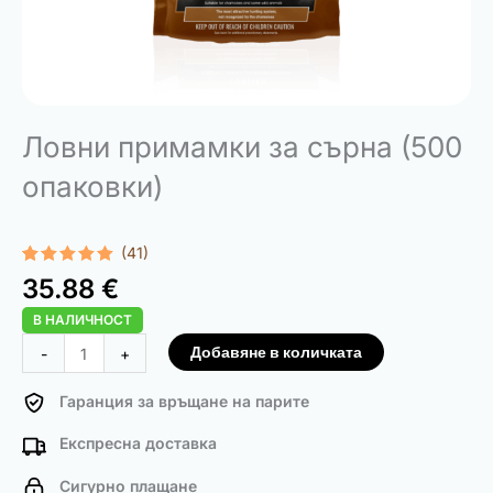
Ловни примамки за сърна (500
опаковки)
(41)
Оценен
41
35.88
€
4.95
от 5,
базирано
В НАЛИЧНОСТ
на
потребителски
количество
Добавяне в количката
-
+
оценки
за
Hunting
Гаранция за връщане на парите
Baits
Експресна доставка
for
Chamois
Сигурно плащане