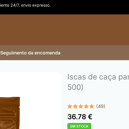
iente 24/7, envio expresso.
Seguimento da encomenda
Iscas de caça pa
500)
(49)
Classificado
49
36.78
€
com
4.92
em 5 com
EM STOCK
base em