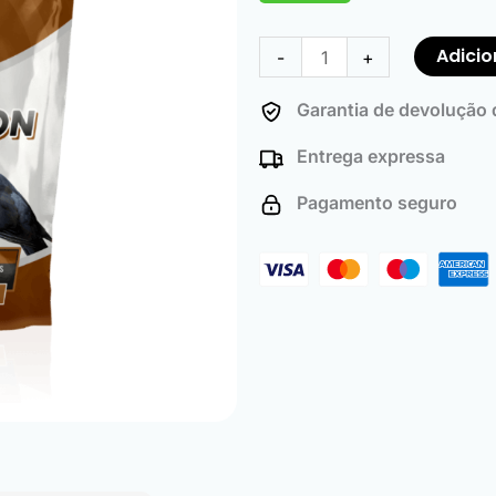
classificações
Quantidade
de
de
clientes
Adicio
-
+
Hunting
Baits
Garantia de devolução d
for
Entrega expressa
Wood
Pigeon
Pagamento seguro
(500
Pack)