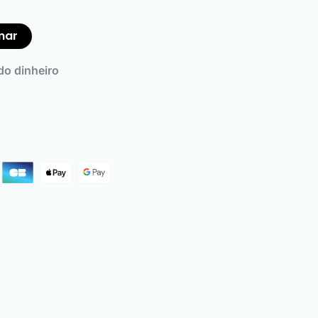
nar
o dinheiro