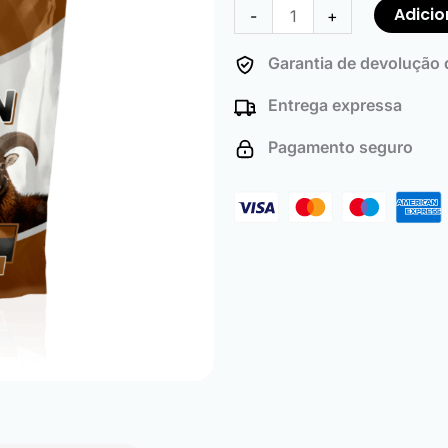
de
clientes
Adicio
-
+
Hunting
Baits
Garantia de devolução d
for
Entrega expressa
Mouflon
(500
Pagamento seguro
Pack)