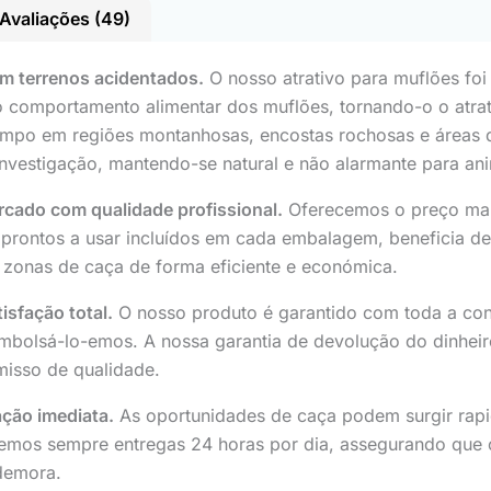
Avaliações (49)
em terrenos acidentados.
O nosso atrativo para muflões foi
 e o comportamento alimentar dos muflões, tornando-o o atra
mpo em regiões montanhosas, encostas rochosas e áreas de
investigação, mantendo-se natural e não alarmante para ani
rcado com qualidade profissional.
Oferecemos o preço mai
ontos a usar incluídos em cada embalagem, beneficia de u
s zonas de caça de forma eficiente e económica.
isfação total.
O nosso produto é garantido com toda a conf
eembolsá-lo-emos. A nossa garantia de devolução do dinhei
misso de qualidade.
ação imediata.
As oportunidades de caça podem surgir rap
cemos sempre entregas 24 horas por dia, assegurando que
demora.