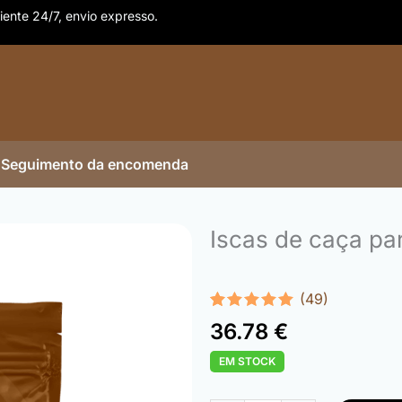
iente 24/7, envio expresso.
Seguimento da encomenda
Iscas de caça pa
(49)
Classificado
49
36.78
€
com
4.96
em 5 com
EM STOCK
base em
classificações
Quantidade
de