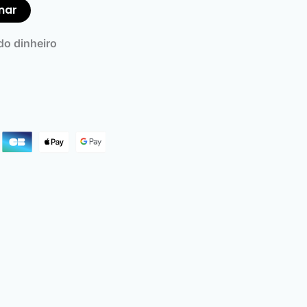
nar
o dinheiro