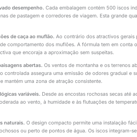
levado desempenho.
Cada embalagem contém 500 iscos indivi
nas de pastagem e corredores de viagem. Esta grande quant
ões de caça ao muflão.
Ao contrário dos atractivos gerais 
de comportamento dos muflões. A fórmula tem em conta o 
activa que encoraja a aproximação sem suspeitas.
paisagens abertas.
Os ventos de montanha e os terrenos a
o controlada assegura uma emissão de odores gradual e sus
e e mantém uma zona de atração consistente.
ógicas variáveis.
Desde as encostas rochosas secas até aos
oderada ao vento, à humidade e às flutuações de temperatu
s naturais.
O design compacto permite uma instalação fáci
 rochosos ou perto de pontos de água. Os iscos integram-s