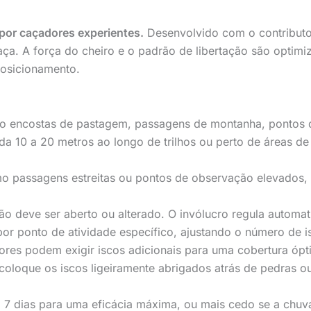
 por caçadores experientes.
Desenvolvido com o contributo
 caça. A força do cheiro e o padrão de libertação são opt
posicionamento.
omo encostas de pastagem, passagens de montanha, pontos 
 10 a 20 metros ao longo de trilhos ou perto de áreas de 
o passagens estreitas ou pontos de observação elevados, co
não deve ser aberto ou alterado. O invólucro regula automa
r ponto de atividade específico, ajustando o número de i
ores podem exigir iscos adicionais para uma cobertura ópt
loque os iscos ligeiramente abrigados atrás de pedras ou
m 7 dias para uma eficácia máxima, ou mais cedo se a chuva 