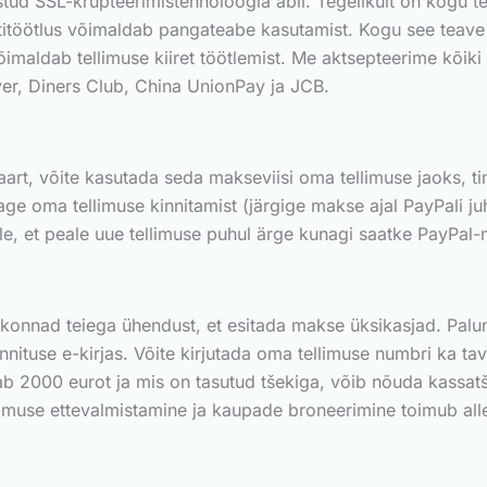
stud SSL-krüpteerimistehnoloogia abil. Tegelikult on kogu t
itöötlus võimaldab pangateabe kasutamist. Kogu see teave j
aldab tellimuse kiiret töötlemist. Me aktsepteerime kõiki 
er, Diners Club, China UnionPay ja JCB.
kaart, võite kasutada seda makseviisi oma tellimuse jaoks, t
age oma tellimuse kinnitamist (järgige makse ajal PayPali 
ele, et peale uue tellimuse puhul ärge kunagi saatke PayPal-
skonnad teiega ühendust, et esitada makse üksikasjad. Palun 
nituse e-kirjas. Võite kirjutada oma tellimuse numbri ka tava
etab 2000 eurot ja mis on tasutud tšekiga, võib nõuda kassa
llimuse ettevalmistamine ja kaupade broneerimine toimub al