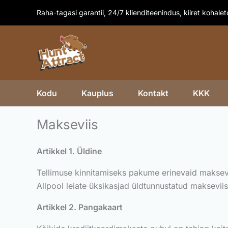
Skip
Raha-tagasi garantii, 24/7 klienditeenindus, kiiret kohale
to
content
Kodu
Kauplus
Kontakt
KKK
Makseviis
Artikkel 1. Üldine
Tellimuse kinnitamiseks pakume erinevaid maksevii
Allpool leiate üksikasjad üldtunnustatud makseviis
Artikkel 2. Pangakaart