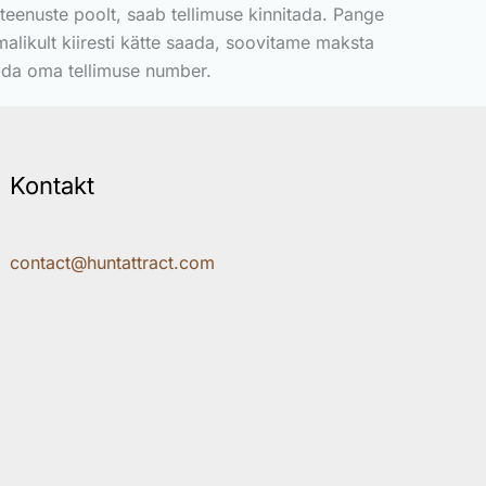
eenuste poolt, saab tellimuse kinnitada. Pange
malikult kiiresti kätte saada, soovitame maksta
ida oma tellimuse number.
Kontakt
contact@huntattract.com