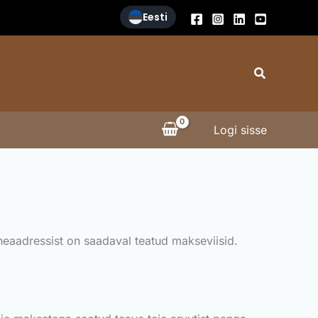
Eesti
Search
Logi sisse
rneaadressist on saadaval teatud makseviisid.