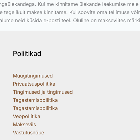
ngaülekandega. Kui me kinnitame ülekande laekumise meie t
e tegelikult makse kinnitame. Kui soovite oma tellimuse või
lume neid küsida e-posti teel. Oluline on makseviites märk
Poliitikad
Müügitingimused
Privaatsuspoliitika
Tingimused ja tingimused
Tagastamispoliitika
Tagastamispoliitika
Veopoliitika
Makseviis
Vastutusnõue