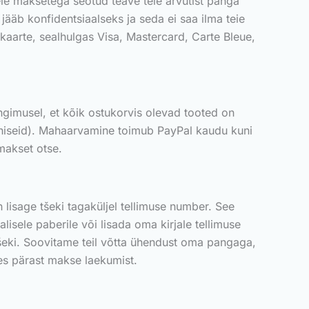
eie maksetega seotud teave teie arvutist panga
ääb konfidentsiaalseks ja seda ei saa ilma teie
kaarte, sealhulgas Visa, Mastercard, Carte Bleue,
ingimusel, et kõik ostukorvis olevad tooted on
juhiseid). Mahaarvamine toimub PayPal kaudu kuni
makset otse.
lisage tšeki tagaküljel tellimuse number. See
lisele paberile või lisada oma kirjale tellimuse
tšeki. Soovitame teil võtta ühendust oma pangaga,
les pärast makse laekumist.