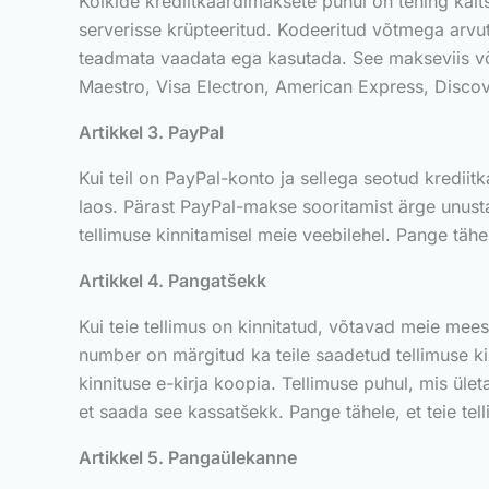
Kõikide krediitkaardimaksete puhul on tehing kait
serverisse krüpteeritud. Kodeeritud võtmega arvut
teadmata vaadata ega kasutada. See makseviis võim
Maestro, Visa Electron, American Express, Discov
Artikkel 3. PayPal
Kui teil on PayPal-konto ja sellega seotud krediit
laos. Pärast PayPal-makse sooritamist ärge unust
tellimuse kinnitamisel meie veebilehel. Pange täh
Artikkel 4. Pangatšekk
Kui teie tellimus on kinnitatud, võtavad meie mee
number on märgitud ka teile saadetud tellimuse kin
kinnituse e-kirja koopia. Tellimuse puhul, mis ül
et saada see kassatšekk. Pange tähele, et teie te
Artikkel 5. Pangaülekanne