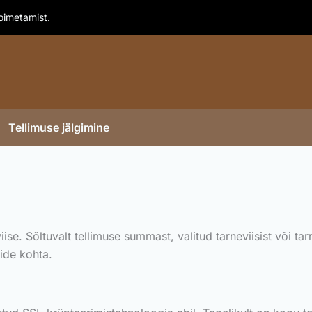
toimetamist.
Tellimuse jälgimine
se. Sõltuvalt tellimuse summast, valitud tarneviisist või ta
ide kohta.