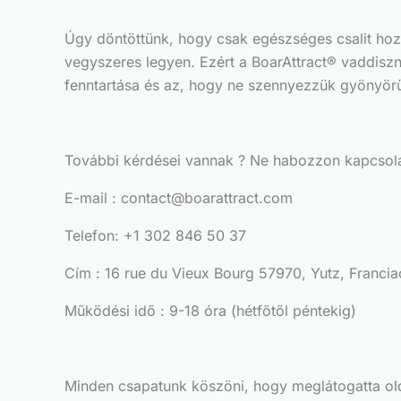
Úgy döntöttünk, hogy csak egészséges csalit hoz
vegyszeres legyen. Ezért a BoarAttract® vaddis
fenntartása és az, hogy ne szennyezzük gyönyör
További kérdései vannak ? Ne habozzon kapcsolatb
E-mail :
contact@boarattract.com
Telefon: +1 302 846 50 37
Cím : 16 rue du Vieux Bourg 57970, Yutz, Franci
Működési idő : 9-18 óra (hétfőtől péntekig)
Minden csapatunk köszöni, hogy meglátogatta old