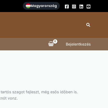
Magyarország
Search
Bejelentkezés
rtós szagot fejleszt, még esős időben is.
znót vonz.