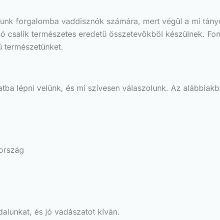
unk forgalomba vaddisznók számára, mert végül a mi tányé
znó csalik természetes eredetű összetevőkből készülnek. 
ű természetünket.
a lépni velünk, és mi szívesen válaszolunk. Az alábbiakban
aország
alunkat, és jó vadászatot kíván.