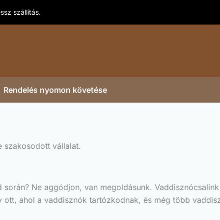
sz szállítás.
Rendelés nyomon követése
 szakosodott vállalat.
 során? Ne aggódjon, van megoldásunk. Vaddisznócsalink ta
y ott, ahol a vaddisznók tartózkodnak, és még több vaddis