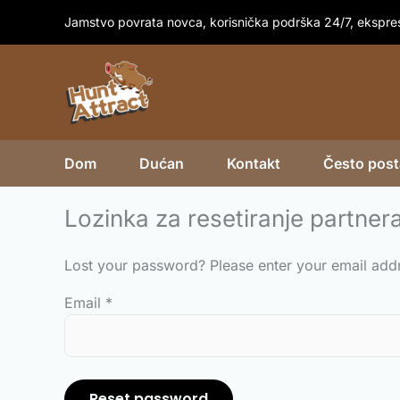
Skip
Jamstvo povrata novca, korisnička podrška 24/7, ekspre
to
content
Dom
Dućan
Kontakt
Često posta
Lozinka za resetiranje partner
Lost your password? Please enter your email addre
Email
*
Reset password