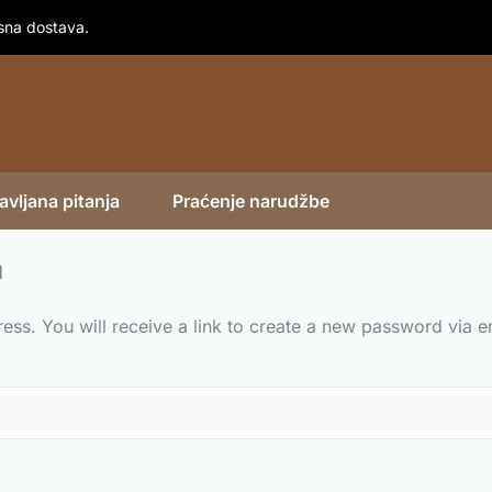
sna dostava.
vljana pitanja
Praćenje narudžbe
a
ss. You will receive a link to create a new password via e