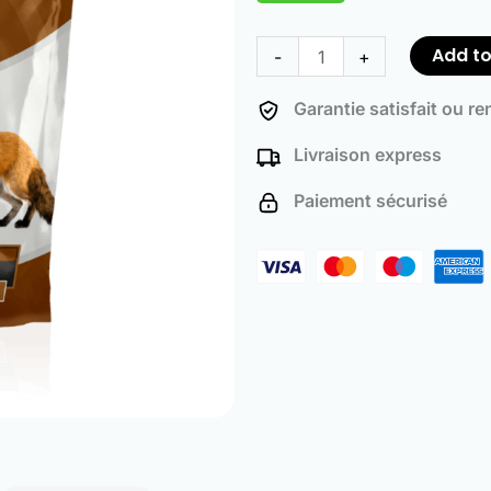
ratings
Hunting
Baits
Add to
-
+
for
Fox
Garantie satisfait ou r
(500
Livraison express
Pack)
quantity
Paiement sécurisé