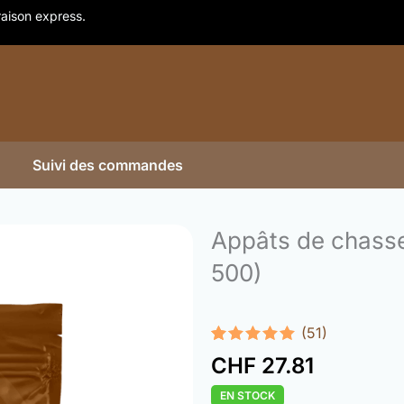
vraison express.
Suivi des commandes
Appâts de chasse
500)
(51)
Rated
51
4.98
CHF
27.81
out of 5
based on
EN STOCK
customer