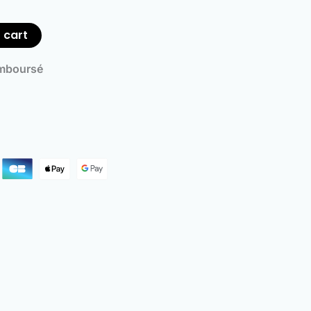
 cart
emboursé